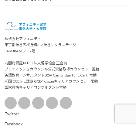
株式会社アフィニティ
東京都渋谷区桜丘町3-2 渋谷サクラステージ
SAKURAタワー7階
内閣府認証ＮＰＯ法人留学協会 正会員
ブリティッシュカウンシル公式資格取得カウンセラー常勤
英語教育コンサルタント(RSA Cambridge TEFL Cert) 常勤
米国 CCE,Inc.認定 GCDF-Japanキャリアカウンセラー常勤
国家資格キャリアコンサルタント常勤
Twitter
Facebook