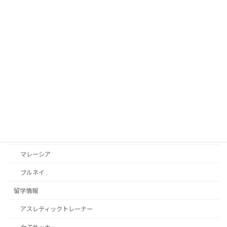
04/03/2026
ブルネイ
学校情報
【イギリス学位 × 外資系CA】ブルネイ留学で叶える大学進学
カテゴリー
学校情報
イギリス
ドイツ
アメリカ
マレーシア
ブルネイ
留学情報
アスレティックトレーナー