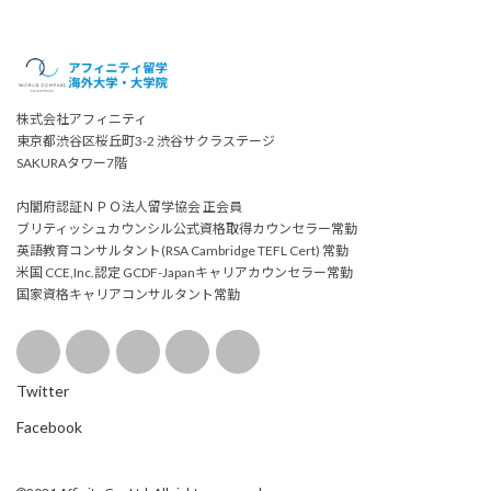
株式会社アフィニティ
東京都渋谷区桜丘町3-2 渋谷サクラステージ
SAKURAタワー7階
内閣府認証ＮＰＯ法人留学協会 正会員
ブリティッシュカウンシル公式資格取得カウンセラー常勤
英語教育コンサルタント(RSA Cambridge TEFL Cert) 常勤
米国 CCE,Inc.認定 GCDF-Japanキャリアカウンセラー常勤
国家資格キャリアコンサルタント常勤
Twitter
Facebook