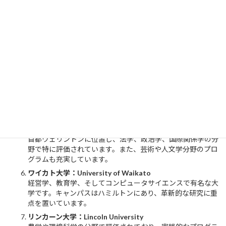
な研究機関としても知られています。
カンタベリー大学：University of Canterbury
工学、科学、教育などの分野で強力なプログラムを提供して
いる大学で、キャンパスは美しい景観に囲まれています。ま
た、研究に力を入れており、学生は実践的な経験を積む機会
が豊富です。
マッセー大学：Massey University
ニュージーランドで唯一、ディスタンスラーニングを提供す
る大学で、アグリカルチャー、クリエイティブアート、ビジ
ネス、航空学などの分野で有名です。
ビクトリア大学ウェリントン：Victoria University of
Wellington
首都ウェリントンに位置し、法学、政治学、国際関係学の分
野で特に評価されています。また、芸術や人文学分野のプロ
グラムも充実しています。
ワイカト大学：University of Waikato
経営学、教育学、そしてコンピュータサイエンスで有名な大
学です。キャンパスはハミルトンにあり、革新的な研究に重
点を置いています。
リンカーン大学：Lincoln University