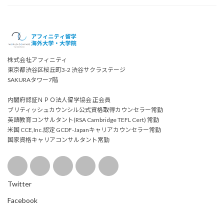
株式会社アフィニティ
東京都渋谷区桜丘町3-2 渋谷サクラステージ
SAKURAタワー7階
内閣府認証ＮＰＯ法人留学協会 正会員
ブリティッシュカウンシル公式資格取得カウンセラー常勤
英語教育コンサルタント(RSA Cambridge TEFL Cert) 常勤
米国 CCE,Inc.認定 GCDF-Japanキャリアカウンセラー常勤
国家資格キャリアコンサルタント常勤
Twitter
Facebook