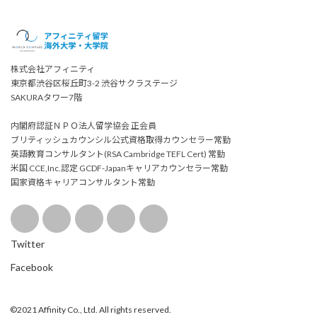
株式会社アフィニティ
東京都渋谷区桜丘町3-2 渋谷サクラステージ
SAKURAタワー7階
内閣府認証ＮＰＯ法人留学協会 正会員
ブリティッシュカウンシル公式資格取得カウンセラー常勤
英語教育コンサルタント(RSA Cambridge TEFL Cert) 常勤
米国 CCE,Inc.認定 GCDF-Japanキャリアカウンセラー常勤
国家資格キャリアコンサルタント常勤
Twitter
Facebook