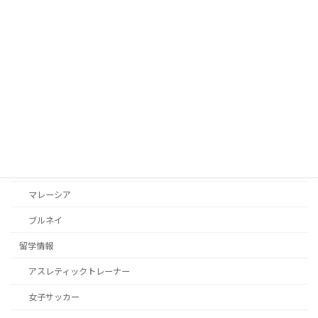
マレーシア・UCYP大学のMBA（経営学修士）が熱い！1年・完全
オンラインでキャリアを加速
カテゴリー
学校情報
イギリス
ドイツ
アメリカ
マレーシア
ブルネイ
留学情報
アスレティックトレーナー
女子サッカー