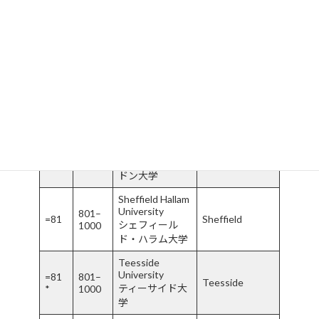
Kingston
University
=81
801–
Kingston
キングストン大
*
1000
学
Leeds Beckett
University
=81
801–
Leeds
リーズ・ベケッ
*
1000
ト大学
Robert Gordon
University
801–
=81
Aberdeen
ロバート・ゴー
1000
ドン大学
Sheffield Hallam
University
801–
=81
Sheffield
シェフィール
1000
ド・ハラム大学
Teesside
University
=81
801–
Teesside
ティーサイド大
*
1000
学